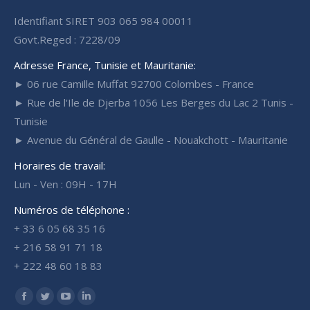
Identifiant SIRET 903 065 984 00011
Govt.Reged : 7228/09
Adresse France, Tunisie et Mauritanie:
► 06 rue Camille Muffat 92700 Colombes - France
► Rue de l'Ile de Djerba 1056 Les Berges du Lac 2 Tunis -
Tunisie
► Avenue du Général de Gaulle - Nouakchott - Mauritanie
Horaires de travail:
Lun - Ven : 09H - 17H
Numéros de téléphone :
+ 33 6 05 68 35 16
+ 216 58 91 71 18
+ 222 48 60 18 83
Trouvez nous sur :
Facebook
Twitter
YouTube
LinkedIn