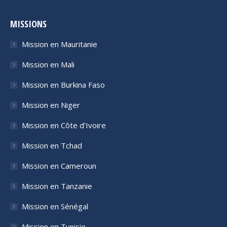
page
page
page
page
opens
opens
opens
opens
MISSIONS
in
in
in
in
Mission en Mauritanie
new
new
new
new
window
window
window
window
Mission en Mali
Mission en Burkina Faso
Mission en Niger
Mission en Côte d’Ivoire
Mission en Tchad
Mission en Cameroun
Mission en Tanzanie
Mission en Sénégal
Mission en Tunisie